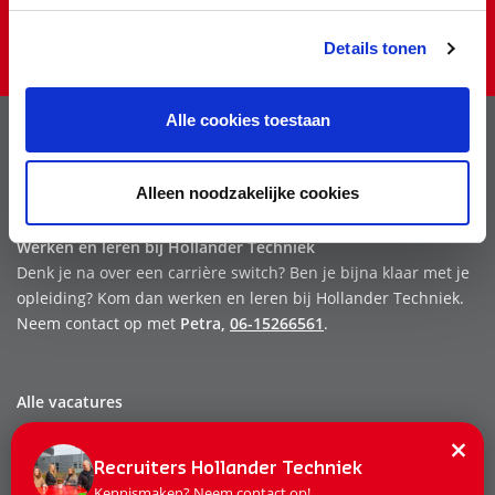
Ja, dat wil ik
Details tonen
Alle cookies toestaan
Stel ons je vraag
Voor al je vragen over werken bij Hollander Techniek kun je
Alleen noodzakelijke cookies
contact opnemen met
één van onze recruiters
.
Werken en leren bij Hollander Techniek
Denk je na over een carrière switch? Ben je bijna klaar met je
opleiding? Kom dan werken en leren bij Hollander Techniek.
Neem contact op met
Petra,
06-15266561
.
Alle vacatures
Dit zijn wij
×
Recruiters Hollander Techniek
Onze mensen
Kennismaken? Neem contact op!