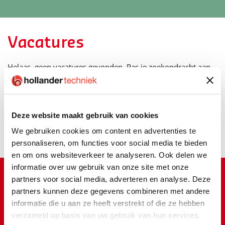
Vacatures
Helaas, geen vacatures gevonden. Pas je zoekopdracht aan,
neem contact op of stuur een open sollicitatie.
Contact opnemen
Open sollicitatie
Deze website maakt gebruik van cookies
We gebruiken cookies om content en advertenties te
personaliseren, om functies voor social media te bieden
en om ons websiteverkeer te analyseren. Ook delen we
informatie over uw gebruik van onze site met onze
partners voor social media, adverteren en analyse. Deze
Staat jouw vacature er niet tussen?
partners kunnen deze gegevens combineren met andere
Stuur dan een open sollicitatie.
informatie die u aan ze heeft verstrekt of die ze hebben
verzameld op basis van uw gebruik van hun services.