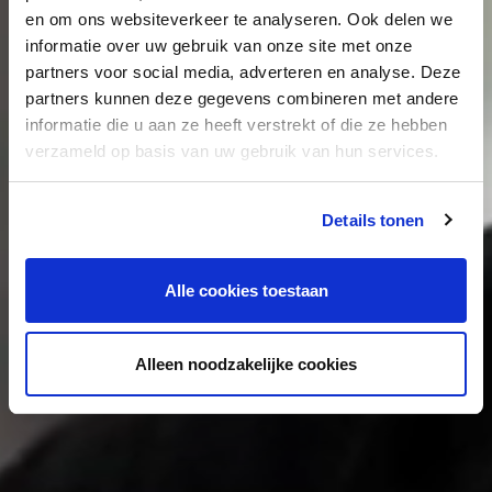
en om ons websiteverkeer te analyseren. Ook delen we
informatie over uw gebruik van onze site met onze
Verleg je grenzen bij
partners voor social media, adverteren en analyse. Deze
partners kunnen deze gegevens combineren met andere
Hollander Techniek
informatie die u aan ze heeft verstrekt of die ze hebben
verzameld op basis van uw gebruik van hun services.
Details tonen
Bekijk alle vacatures
Alle cookies toestaan
Alleen noodzakelijke cookies