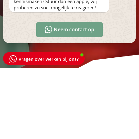
kennismaken? Stuur dan een appje, wij
proberen zo snel mogelijk te reageren!
Neem contact op
Vragen over werken bij ons?
Succes maken we samen
Kom je grenzen verleggen bij Hollander Techniek! Verbreed
je technische kennis en ervaring en ontwikkel je op
persoonlijk niveau. In ons familiebedrijf doet iedereen er
toe. Bij ons mag je jezelf zijn en is er ruimte voor je eigen
ideeën. Met minimale hiërarchische leiding en volop