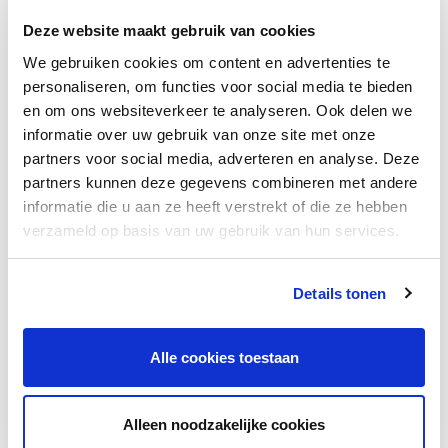
Deze website maakt gebruik van cookies
We gebruiken cookies om content en advertenties te
personaliseren, om functies voor social media te bieden
en om ons websiteverkeer te analyseren. Ook delen we
Werken aan dit project?
informatie over uw gebruik van onze site met onze
partners voor social media, adverteren en analyse. Deze
Auping | De innovatieve circulaire revolutie
partners kunnen deze gegevens combineren met andere
Voor Koninklijke Auping ontwikkelde Robotize – een
informatie die u aan ze heeft verstrekt of die ze hebben
samenwerking van Hollander Techniek en Machinefabriek
verzameld op basis van uw gebruik van hun services.
Geurtsen – een unieke, volledig geautomatiseerde
productielijn die elke minuut een circulair matras
Details tonen
produceert. Met behulp van een digital twin, MES-software
en geavanceerde robotica realiseerden onze engineers een
flexibele, toekomstbestendige lijn met 9.600 mogelijke
Alle cookies toestaan
varianten. Van ontwerp tot inbedrijfstelling werkten we aan
slimme automatisering, realtime kwaliteitscontrole en
Alleen noodzakelijke cookies
digitale aansturing. Een technisch uitdagend project waarin