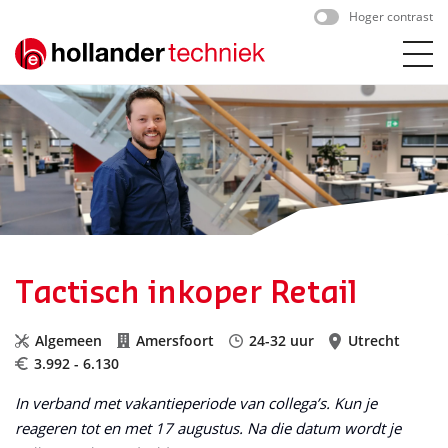
Skip
Hoger contrast
to
content
Tactisch inkoper Retail
Algemeen
Amersfoort
24-32 uur
Utrecht
3.992 - 6.130
In verband met vakantieperiode van collega’s. Kun je
reageren tot en met 17 augustus. Na die datum wordt je