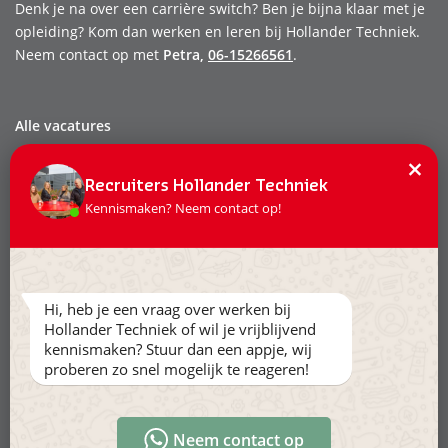
Denk je na over een carrière switch? Ben je bijna klaar met je
opleiding? Kom dan werken en leren bij Hollander Techniek.
Neem contact op met
Petra,
06-15266561
.
Alle vacatures
Dit zijn wij
×
Onze mensen
Recruiters Hollander Techniek
Kennismaken? Neem contact op!
Werken & leren
Stage & afstuderen
Contact
Hi, heb je een vraag over werken bij
Privacy
Hollander Techniek of wil je vrijblijvend
Leveringsvoorwaarden
kennismaken? Stuur dan een appje, wij
proberen zo snel mogelijk te reageren!
Volg ons:
Neem contact op