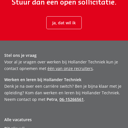
Stuur dan een open sollicitatie.
Ja, dat wil ik
Stel ons je vraag
Voor al je vragen over werken bij Hollander Techniek kun je
contact opnemen met
één van onze recruiters
.
Werken en leren bij Hollander Techniek
Denk je na over een carrière switch? Ben je bijna klaar met je
opleiding? Kom dan werken en leren bij Hollander Techniek.
Neem contact op met
Petra,
06-15266561
.
Alle vacatures