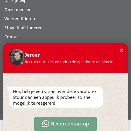
Dit zijn wij
Onze mensen
Werken & leren
Stage & afstuderen
Contact
Privacy
×
Leveringsvoorwaarden
Jeroen
Recruiter Utiliteit en Industrie Apeldoorn en Almelo
Volg ons:
Hoi, heb je een vraag over deze vacature?
Stuur dan een appje, ik probeer zo snel
mogelijk te reageren!
Ga naar www.hollandertechniek.nl
Neem contact op
Direct solliciteren