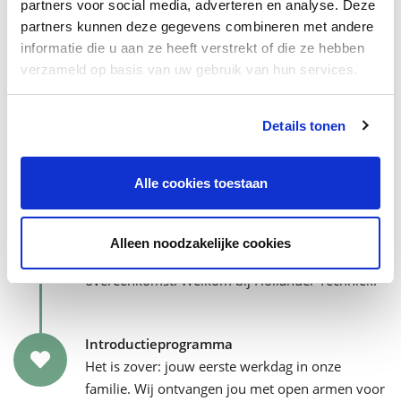
partners voor social media, adverteren en analyse. Deze
van je teamleden.
partners kunnen deze gegevens combineren met andere
informatie die u aan ze heeft verstrekt of die ze hebben
verzameld op basis van uw gebruik van hun services.
Meeloopdag
Eerst een dagje meelopen voordat je jouw
Details tonen
handtekening zet? Geen probleem, jouw
toekomstige collega's nemen je graag mee.
Alle cookies toestaan
Tekenen maar!
We bespreken de arbeidsvoorwaarden en dan…
Alleen noodzakelijke cookies
zetten we allebei onze handtekening onder jouw
overeenkomst. Welkom bij Hollander Techniek!
Introductieprogramma
Het is zover: jouw eerste werkdag in onze
familie. Wij ontvangen jou met open armen voor