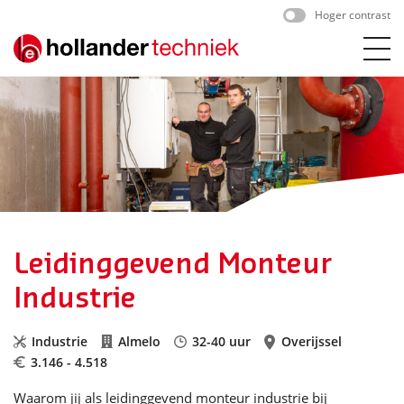
Skip
Hoger contrast
to
content
Leidinggevend Monteur
Industrie
Industrie
Almelo
32-40 uur
Overijssel
3.146 - 4.518
Waarom jij als leidinggevend monteur industrie bij