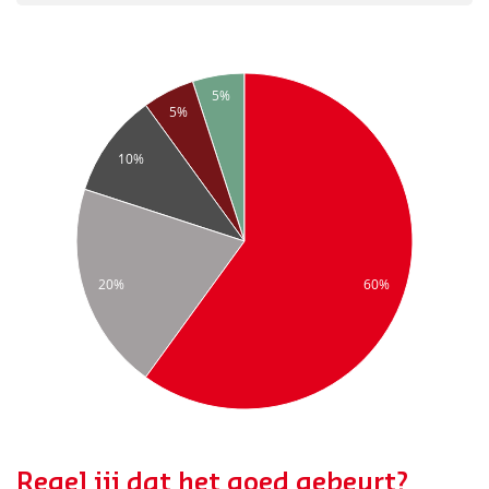
5%
5%
10%
20%
60%
Regel jij dat het goed gebeurt?