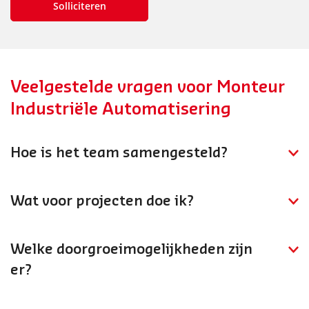
Veelgestelde vragen voor Monteur
Industriële Automatisering
Hoe is het team samengesteld?
Je werkt in een gespecialiseerd team van IA-monteurs
en engineers. Er is nauwe samenwerking met software
Wat voor projecten doe ik?
engineers, hardware specialisten en klanten in de
Je installeert en bedraadt besturingssystemen, stelt
industrie.
transportsystemen in bedrijf en sluit machines aan
Welke doorgroeimogelijkheden zijn
voor projecten in de industrie.
er?
Je kunt doorgroeien naar technisch specialist, eerste
monteur IA, of de stap maken naar software/hardware