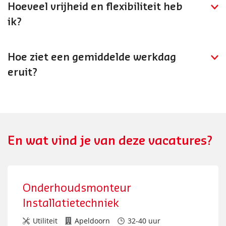
Hoeveel vrijheid en flexibiliteit heb
engineering of projectleiding.
ik?
Je werkt zelfstandig aan complexe installaties met
technische uitdaging. Je hebt vrijheid in je
Hoe ziet een gemiddelde werkdag
werkuitvoering binnen de projectkaders.
eruit?
Je werkt op locatie bij industriële klanten aan het
installeren en bedraden van automatiseringssystemen,
test de installaties en zorgt voor een goede overdracht
naar inbedrijfstelling.
En wat vind je van deze vacatures?
Onderhoudsmonteur
Installatietechniek
Utiliteit
Apeldoorn
32-40 uur