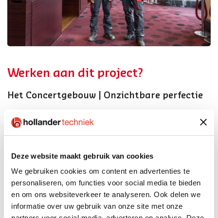
Werken aan dit project?
Het Concertgebouw | Onzichtbare perfectie
Sinds 2007 werkt Hollander Techniek aan het verduurzamen
en moderniseren van het iconische Concertgebouw, zonder
afbreuk te doen aan het monumentale karakter. Van het
vervangen van honderden licht- en dataverbindingen tot
Deze website maakt gebruik van cookies
stille werkzaamheden tijdens repetities en optredens – elk
We gebruiken cookies om content en advertenties te
detail telt. Technici werken met uiterste precisie aan
personaliseren, om functies voor social media te bieden
ledverlichting, brandveiligheid en energiemanagement, vaak
en om ons websiteverkeer te analyseren. Ook delen we
in nauwe samenwerking met het gebouwbeheer. Werken in
informatie over uw gebruik van onze site met onze
dit nationale erfgoed vraagt om vakmanschap, oog voor
partners voor social media, adverteren en analyse. Deze