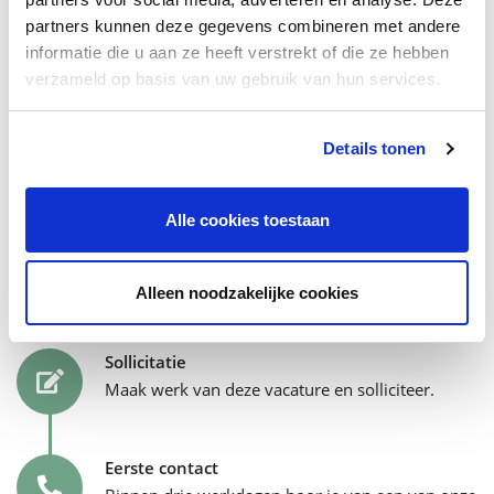
detail en respect voor akoestiek en historie. Ben jij een
partners kunnen deze gegevens combineren met andere
techneut die onzichtbare kwaliteit weet te leveren? Dan is dit
informatie die u aan ze heeft verstrekt of die ze hebben
een unieke kans om jouw expertise toe te passen op
verzameld op basis van uw gebruik van hun services.
topniveau.
Details tonen
Lees het hele projectverhaal
Alle cookies toestaan
Wil jij bij de Hollander-familie
horen? Dit is het sollicitatieproces.
Alleen noodzakelijke cookies
Sollicitatie
Maak werk van deze vacature en solliciteer.
Eerste contact