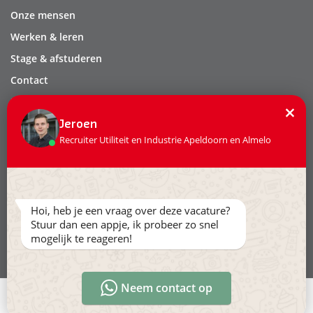
Onze mensen
Werken & leren
Stage & afstuderen
Contact
Privacy
×
Leveringsvoorwaarden
Jeroen
Recruiter Utiliteit en Industrie Apeldoorn en Almelo
Volg ons:
Hoi, heb je een vraag over deze vacature?
Stuur dan een appje, ik probeer zo snel
mogelijk te reageren!
Ga naar www.hollandertechniek.nl
Neem contact op
Direct solliciteren