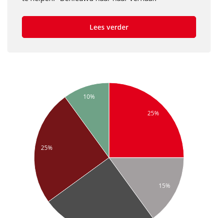
Lees verder
10%
25%
25%
15%