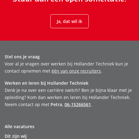
Ja, dat wil ik
Stel ons je vraag
Voor al je vragen over werken bij Hollander Techniek kun je
contact opnemen met
één van onze recruiters
.
Werken en leren bij Hollander Techniek
Denk je na over een carrière switch? Ben je bijna klaar met je
opleiding? Kom dan werken en leren bij Hollander Techniek.
Neem contact op met
Petra,
06-15266561
.
Alle vacatures
Dit zijn wij