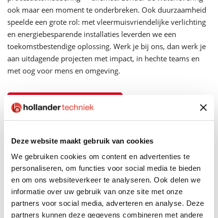
ook maar een moment te onderbreken. Ook duurzaamheid
speelde een grote rol: met vleermuisvriendelijke verlichting
en energiebesparende installaties leverden we een
toekomstbestendige oplossing. Werk je bij ons, dan werk je
aan uitdagende projecten met impact, in hechte teams en
met oog voor mens en omgeving.
Lees het hele projectverhaal
Wil jij bij de Hollander-familie
Deze website maakt gebruik van cookies
horen? Dit is het sollicitatieproces.
We gebruiken cookies om content en advertenties te
personaliseren, om functies voor social media te bieden
en om ons websiteverkeer te analyseren. Ook delen we
Sollicitatie
informatie over uw gebruik van onze site met onze
Maak werk van deze vacature en solliciteer.
partners voor social media, adverteren en analyse. Deze
partners kunnen deze gegevens combineren met andere