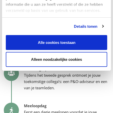
informatie die u aan ze heeft verstrekt of die ze hebben
Eerste contact
verzameld op basis van uw gebruik van hun services.
Binnen drie werkdagen hoor je van een van onze
recruiters.
Details tonen
Kennismaking
Alle cookies toestaan
Het eerste kennismakingsgesprek is met de
recruiter en jouw toekomstige teamcoach.
Alleen noodzakelijke cookies
Tweede gesprek
Tijdens het tweede gesprek ontmoet je jouw
toekomstige collega’s: een P&O-adviseur en een
van je teamleden.
Meeloopdag
Eerst een dagje meelopen voordat je jouw