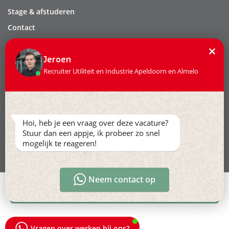
Stage & afstuderen
Contact
Privacy
×
Leveringsvoorwaarden
Jeroen
Recruiter Utiliteit en Industrie Apeldoorn en Almelo
Volg ons:
Hoi, heb je een vraag over deze vacature?
Stuur dan een appje, ik probeer zo snel
mogelijk te reageren!
Ga naar www.hollandertechniek.nl
Neem contact op
Direct solliciteren
Vragen over werken bij ons?