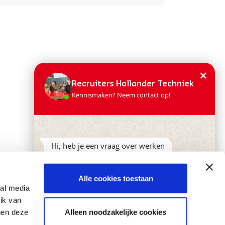
×
Recruiters Hollander Techniek
Kennismaken? Neem contact op!
Hi, heb je een vraag over werken
bij Hollander Techniek of wil je
vrijblijvend kennismaken? Stuur
dan een appje, wij proberen zo
Alle cookies toestaan
snel mogelijk te reageren!
ial media
ik van
Alleen noodzakelijke cookies
nen deze
Neem contact op