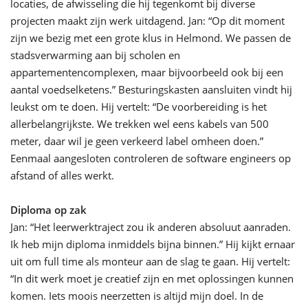
locaties, de afwisseling die hij tegenkomt bij diverse
projecten maakt zijn werk uitdagend. Jan:
“Op dit moment
zijn we bezig met een grote klus in Helmond. We passen de
stadsverwarming aan bij scholen en
appartementen
complexen
, maar bijvoorbeeld ook bij een
aantal voedselketens.”
Besturingskasten aansluiten vindt hij
leukst om te doen. Hij vertelt: “De voorbereiding is het
allerbelangrijkste. We trekken wel eens kabels van 500
meter, daar wil je geen verkeerd label omheen doen.”
Eenmaal aangesloten controleren de software engineers op
afstand of alles werkt.
Diploma op zak
Jan
: “
Het
leerwerktraject zou ik anderen absoluut aanraden.
Ik heb mijn diploma inmiddels bijna binnen.
”
Hij
kijkt ernaar
uit om full time als monteur aan de slag te gaan.
Hij vertelt
:
“
In dit werk moet je creatief zijn en met oplossingen kunnen
komen.
Iets moois neerzetten is altijd mijn doel.
In de