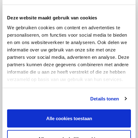
Retail
Amersfoort
32-40 uur
Utrecht
3.146 - 4.518
Deze website maakt gebruik van cookies
Jij overziet techniek als geen ander en schakelt
We gebruiken cookies om content en advertenties te
moeiteloos met klant en team. Bij Hollander
personaliseren, om functies voor social media te bieden
Techniek leid jij complexe retailprojecten, altijd
en om ons websiteverkeer te analyseren. Ook delen we
onderweg, nooit saai. Als Leidinggevend Monteur
informatie over uw gebruik van onze site met onze
Retailtechniek krijg je vrijheid, vertrouwen en
partners voor social media, adverteren en analyse. Deze
projecten die écht tellen.
partners kunnen deze gegevens combineren met andere
informatie die u aan ze heeft verstrekt of die ze hebben
verzameld op basis van uw gebruik van hun services.
Lees verder
Details tonen
Technisch Specialist
Alle cookies toestaan
Beveiligingstechniek
Utiliteit
Almere
32-40 uur
Flevoland