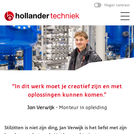
Skip
Hoger contrast
to
content
“In dit werk moet je creatief zijn en met
oplossingen kunnen komen.”
Jan Verwijk
- Monteur in opleiding
Stilzitten is niet zijn ding, Jan
Verwijk
is het liefst met zijn