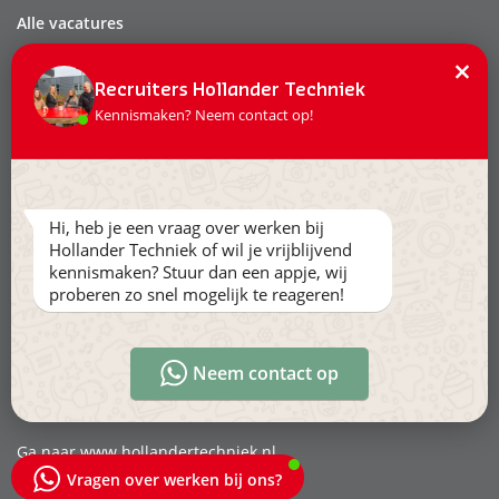
Alle vacatures
Dit zijn wij
×
Onze mensen
Recruiters Hollander Techniek
Kennismaken? Neem contact op!
Werken & leren
Stage & afstuderen
Contact
Hi, heb je een vraag over werken bij
Privacy
Hollander Techniek of wil je vrijblijvend
Leveringsvoorwaarden
kennismaken? Stuur dan een appje, wij
proberen zo snel mogelijk te reageren!
Volg ons:
Neem contact op
Ga naar www.hollandertechniek.nl
Vragen over werken bij ons?