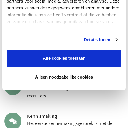
partners voor social media, adverteren en analyse. Deze
Lees het hele projectverhaal
partners kunnen deze gegevens combineren met andere
informatie die u aan ze heeft verstrekt of die ze hebben
verzameld op basis van uw gebruik van hun services.
Wil jij bij de Hollander-familie
horen? Dit is het sollicitatieproces.
Details tonen
Sollicitatie
Alle cookies toestaan
Maak werk van deze vacature en solliciteer.
Alleen noodzakelijke cookies
Eerste contact
Binnen drie werkdagen hoor je van een van onze
recruiters.
Kennismaking
Het eerste kennismakingsgesprek is met de