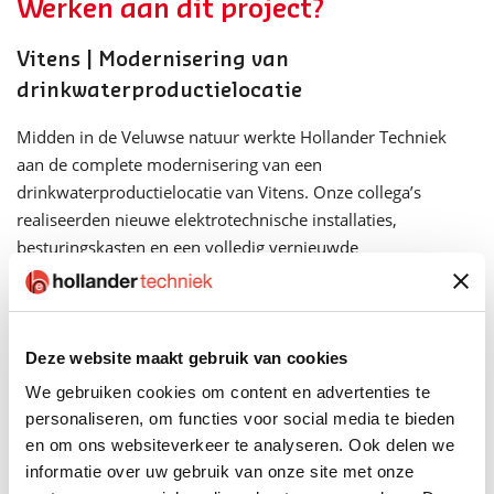
Werken aan dit project?
Vitens | Modernisering van
drinkwaterproductielocatie
Midden in de Veluwse natuur werkte Hollander Techniek
aan de complete modernisering van een
drinkwaterproductielocatie van Vitens. Onze collega’s
realiseerden nieuwe elektrotechnische installaties,
besturingskasten en een volledig vernieuwde
procesautomatisering — allemaal zónder de waterlevering
ook maar een moment te onderbreken. Ook duurzaamheid
speelde een grote rol: met vleermuisvriendelijke verlichting
en energiebesparende installaties leverden we een
Deze website maakt gebruik van cookies
toekomstbestendige oplossing. Werk je bij ons, dan werk je
We gebruiken cookies om content en advertenties te
aan uitdagende projecten met impact, in hechte teams en
personaliseren, om functies voor social media te bieden
met oog voor mens en omgeving.
en om ons websiteverkeer te analyseren. Ook delen we
informatie over uw gebruik van onze site met onze