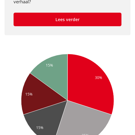
verhaal?
Lees verder
15%
30%
15%
15%