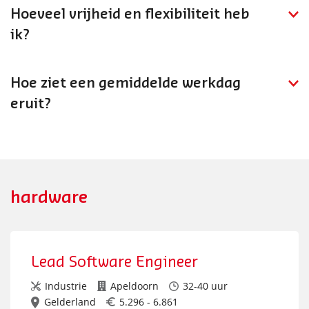
projectmanager grote projecten of leidinggevende
Hoeveel vrijheid en flexibiliteit heb
functies binnen de industriële afdeling.
ik?
Je hebt veel verantwoordelijkheid en vrijheid in je
projecten. Je werkt hybride en bent verantwoordelijk
Hoe ziet een gemiddelde werkdag
voor het eindresultaat.
eruit?
Je stuurt projectteams aan, hebt klantcontact, bewaakt
planning en budget, lost technische en commerciële
uitdagingen op en zorgt voor succesvolle
projectoplevering.
hardware
Lead Software Engineer
Industrie
Apeldoorn
32-40 uur
Gelderland
5.296 - 6.861