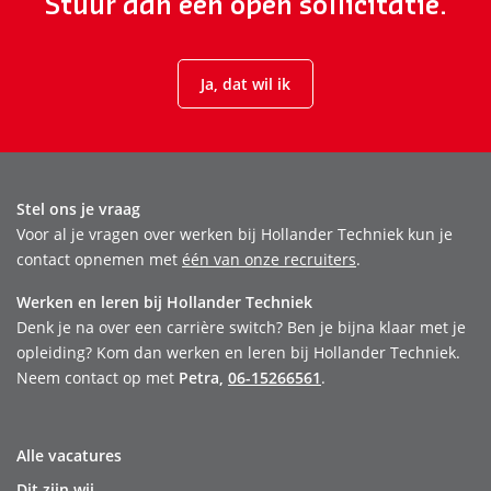
Stuur dan een open sollicitatie.
Ja, dat wil ik
Stel ons je vraag
Voor al je vragen over werken bij Hollander Techniek kun je
contact opnemen met
één van onze recruiters
.
Werken en leren bij Hollander Techniek
Denk je na over een carrière switch? Ben je bijna klaar met je
opleiding? Kom dan werken en leren bij Hollander Techniek.
Neem contact op met
Petra,
06-15266561
.
Alle vacatures
Dit zijn wij