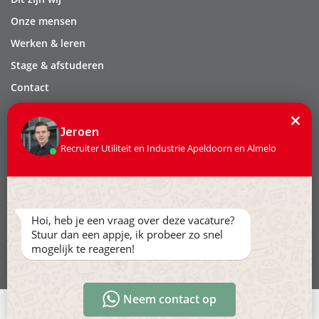
Onze mensen
Werken & leren
Stage & afstuderen
Contact
Privacy
×
Leveringsvoorwaarden
Jeroen
Recruiter Utiliteit en Industrie Apeldoorn en Almelo
Volg ons:
Hoi, heb je een vraag over deze vacature?
Stuur dan een appje, ik probeer zo snel
mogelijk te reageren!
Ga naar www.hollandertechniek.nl
Neem contact op
Direct solliciteren