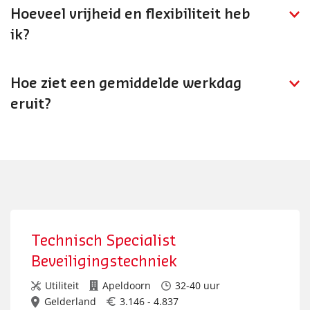
monteur IA, of de stap maken naar software/hardware
Hoeveel vrijheid en flexibiliteit heb
engineering of projectleiding.
ik?
Je werkt zelfstandig aan complexe installaties met
technische uitdaging. Je hebt vrijheid in je
Hoe ziet een gemiddelde werkdag
werkuitvoering binnen de projectkaders.
eruit?
Je werkt op locatie bij industriële klanten aan het
installeren en bedraden van automatiseringssystemen,
test de installaties en zorgt voor een goede overdracht
naar inbedrijfstelling.
Technisch Specialist
Beveiligingstechniek
Utiliteit
Apeldoorn
32-40 uur
Gelderland
3.146 - 4.837