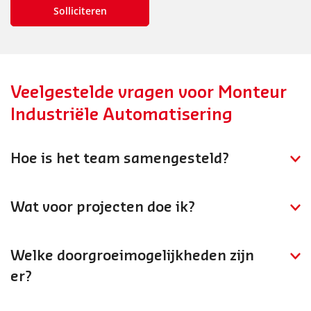
Veelgestelde vragen voor Monteur
Industriële Automatisering
Hoe is het team samengesteld?
Je werkt in een gespecialiseerd team van IA-monteurs
en engineers. Er is nauwe samenwerking met software
Wat voor projecten doe ik?
engineers, hardware specialisten en klanten in de
Je installeert en bedraadt besturingssystemen, stelt
industrie.
transportsystemen in bedrijf en sluit machines aan
Welke doorgroeimogelijkheden zijn
voor projecten in de industrie.
er?
Je kunt doorgroeien naar technisch specialist, eerste