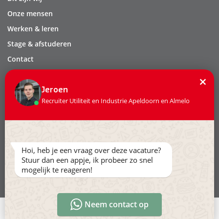
Onze mensen
Werken & leren
Stage & afstuderen
Contact
Privacy
×
Leveringsvoorwaarden
Jeroen
Recruiter Utiliteit en Industrie Apeldoorn en Almelo
Volg ons:
Hoi, heb je een vraag over deze vacature?
Stuur dan een appje, ik probeer zo snel
mogelijk te reageren!
Ga naar www.hollandertechniek.nl
Neem contact op
Direct solliciteren