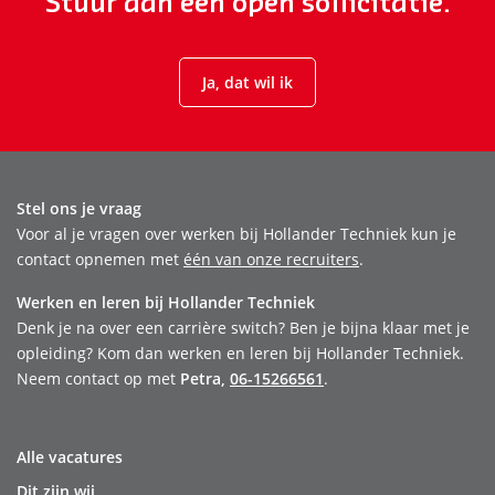
Stuur dan een open sollicitatie.
Ja, dat wil ik
Stel ons je vraag
Voor al je vragen over werken bij Hollander Techniek kun je
contact opnemen met
één van onze recruiters
.
Werken en leren bij Hollander Techniek
Denk je na over een carrière switch? Ben je bijna klaar met je
opleiding? Kom dan werken en leren bij Hollander Techniek.
Neem contact op met
Petra,
06-15266561
.
Alle vacatures
Dit zijn wij