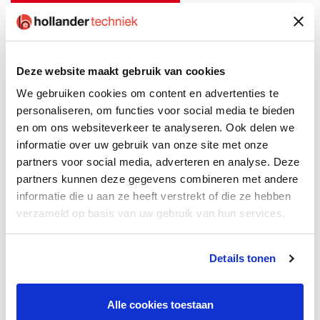
Lees het hele projectverhaal
Wil jij bij de Hollander-familie
Deze website maakt gebruik van cookies
horen? Dit is het sollicitatieproces.
We gebruiken cookies om content en advertenties te
personaliseren, om functies voor social media te bieden
en om ons websiteverkeer te analyseren. Ook delen we
Sollicitatie
informatie over uw gebruik van onze site met onze
Maak werk van deze vacature en solliciteer.
partners voor social media, adverteren en analyse. Deze
partners kunnen deze gegevens combineren met andere
informatie die u aan ze heeft verstrekt of die ze hebben
Eerste contact
verzameld op basis van uw gebruik van hun services.
Binnen drie werkdagen hoor je van een van onze
recruiters.
Details tonen
Kennismaking
Alle cookies toestaan
Het eerste kennismakingsgesprek is met de