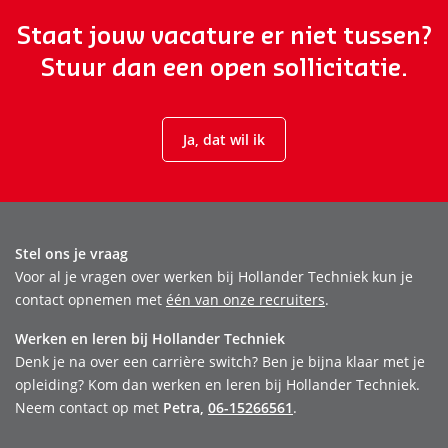
Staat jouw vacature er niet tussen?
Stuur dan een open sollicitatie.
Ja, dat wil ik
Stel ons je vraag
Voor al je vragen over werken bij Hollander Techniek kun je
contact opnemen met
één van onze recruiters
.
Werken en leren bij Hollander Techniek
Denk je na over een carrière switch? Ben je bijna klaar met je
opleiding? Kom dan werken en leren bij Hollander Techniek.
Neem contact op met
Petra,
06-15266561
.