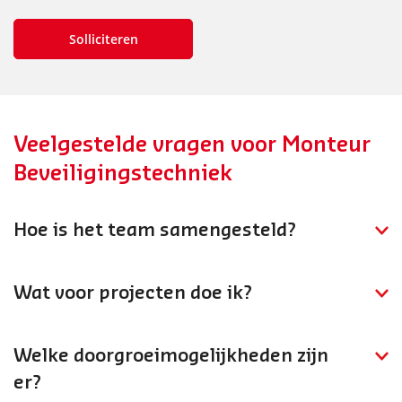
Veelgestelde vragen voor Monteur
Beveiligingstechniek
Hoe is het team samengesteld?
Je werkt in een beveiligingsteam met monteurs en
specialisten. Er is nauwe samenwerking met engineers,
Wat voor projecten doe ik?
projectleiders en technisch specialisten
Je installeert beveiligingssystemen: camerasystemen
beveiligingstechniek.
(CCTV), toegangscontrole, inbraakdetectie en
Welke doorgroeimogelijkheden zijn
brandmeldinstallaties. Van kleine installaties tot grote
er?
complexe projecten.