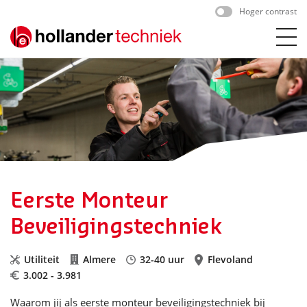
Skip
Hoger contrast
to
content
Eerste Monteur
Beveiligingstechniek
Utiliteit
Almere
32-40 uur
Flevoland
3.002 - 3.981
Waarom jij als eerste monteur beveiligingstechniek bij