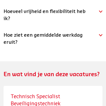
Je kunt doorgroeien naar eerste monteur, technisch
specialist beveiligingstechniek, of je ontwikkelen
Hoeveel vrijheid en flexibiliteit heb
richting engineering of projectleiding.
ik?
Je werkt zelfstandig of in teamverband met veel
vrijheid. Je plant je werk in overleg met de
Hoe ziet een gemiddelde werkdag
projectleiding en klanten.
eruit?
Je installeert beveiligingssystemen op locatie, trekt
bekabeling, monteert camera's en toegangscontrole
en test de systemen voor overdracht aan de specialist
voor inbedrijfstelling.
En wat vind je van deze vacatures?
Technisch Specialist
Beveiligingstechniek