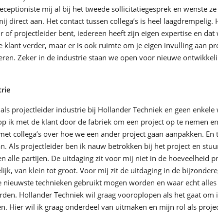
eceptioniste mij al bij het tweede sollicitatiegesprek en wenste z
ij direct aan. Het contact tussen collega’s is heel laagdrempelig. 
r of projectleider bent, iedereen heeft zijn eigen expertise en d
klant verder, maar er is ook ruimte om je eigen invulling aan pr
teren. Zeker in de industrie staan we open voor nieuwe ontwikke
trie
als projectleider industrie bij Hollander Techniek en geen enkele 
 ik met de klant door de fabriek om een project op te nemen e
et collega’s over hoe we een ander project gaan aanpakken. En 
n. Als projectleider ben ik nauw betrokken bij het project en stu
 alle partijen. De uitdaging zit voor mij niet in de hoeveelheid 
lijk, van klein tot groot. Voor mij zit de uitdaging in de bijzonder
e nieuwste technieken gebruikt mogen worden en waar echt alles 
den. Hollander Techniek wil graag vooroplopen als het gaat om i
. Hier wil ik graag onderdeel van uitmaken en mijn rol als proje