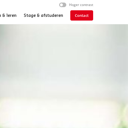
Hoger contrast
Contact
 & leren
Stage & afstuderen