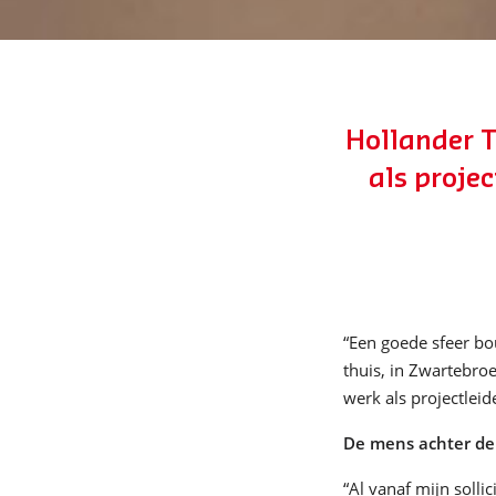
Hollander T
als proje
“Een goede sfeer bo
thuis, in Zwartebro
werk als projectleid
De mens achter de
“Al vanaf mijn solli