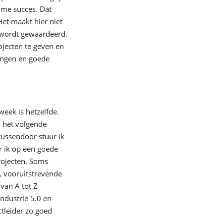
e me succes. Dat
Het maakt hier niet
at wordt gewaardeerd.
ojecten te geven en
lingen en goede
week is hetzelfde.
n het volgende
tussendoor stuur ik
ur ik op een goede
projecten. Soms
e, vooruitstrevende
van A tot Z
ndustrie 5.0 en
ctleider zo goed