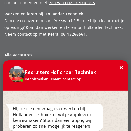
contact opnemen met
één van onze recruiters
.
Werken en leren bij Hollander Techniek
Denk je na over een carrière switch? Ben je bijna klaar met je
opleiding? Kom dan werken en leren bij Hollander Techniek.
Neem contact op met
Petra,
06-15266561
.
Alle vacatures
Dit zijn wij
×
Recruiters Hollander Techniek
Onze mensen
Kennismaken? Neem contact op!
Werken & leren
Stage & afstuderen
Contact
Hi, heb je een vraag over werken bij
Privacy
Hollander Techniek of wil je vrijblijvend
Leveringsvoorwaarden
kennismaken? Stuur dan een appje, wij
proberen zo snel mogelijk te reageren!