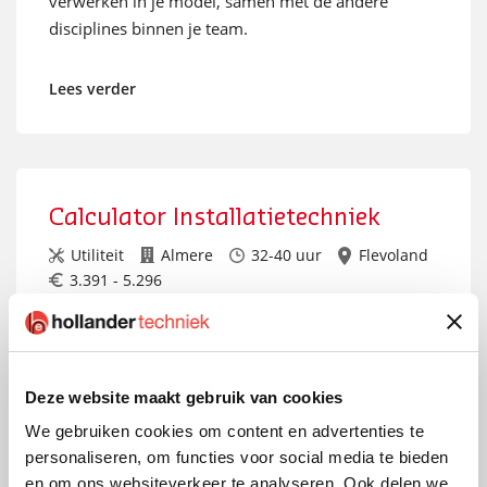
verwerken in je model, samen met de andere
disciplines binnen je team.
Lees verder
Calculator Installatietechniek
Utiliteit
Almere
32-40 uur
Flevoland
3.391 - 5.296
Weet jij als (ervaren) calculator de best passende
technische oplossing voor onze klant te vertalen
naar een functionele offerte? Dan is deze functie
Deze website maakt gebruik van cookies
wat voor jou! Je draagt de verantwoordelijkheid
voor een passend ontwerp en een net en volledig
We gebruiken cookies om content en advertenties te
personaliseren, om functies voor social media te bieden
beschreven advies waarbij jouw calculatie en pre-
en om ons websiteverkeer te analyseren. Ook delen we
engineering de uitgangspunten zijn.