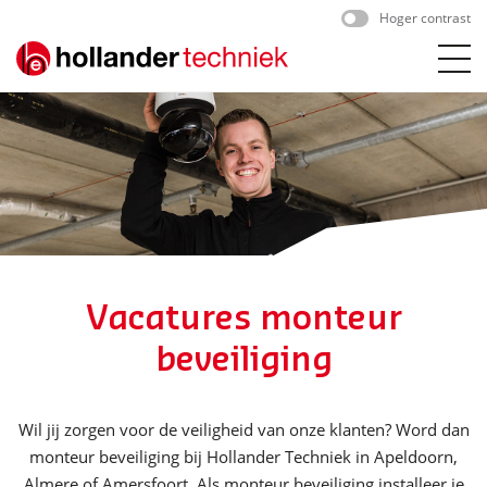
Skip
Hoger contrast
to
content
Vacatures monteur
beveiliging
Wil jij zorgen voor de veiligheid van onze klanten? Word dan
monteur beveiliging bij Hollander Techniek in Apeldoorn,
Almere of Amersfoort. Als monteur beveiliging installeer je