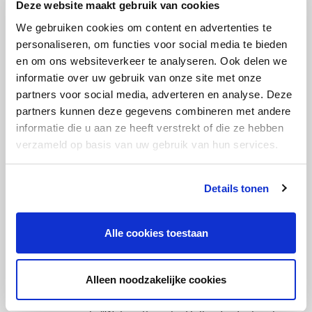
Deze website maakt gebruik van cookies
We gebruiken cookies om content en advertenties te
personaliseren, om functies voor social media te bieden
en om ons websiteverkeer te analyseren. Ook delen we
informatie over uw gebruik van onze site met onze
partners voor social media, adverteren en analyse. Deze
partners kunnen deze gegevens combineren met andere
informatie die u aan ze heeft verstrekt of die ze hebben
verzameld op basis van uw gebruik van hun services.
Addy Hennink – Werktuigbouwkundig
Adviseur
Details tonen
Maak kennis met Addy, werktuigbouwkundig
adviseur. Een goede oplossing voldoet volgens
Alle cookies toestaan
Addy niet alleen aan de vraag en het budget van de
klant, maar is ook toekomstbestendig. Een
duurzame oplossing dus. De zoektocht is soms
Alleen noodzakelijke cookies
enorm uitdagend maar juist dat vind Addy zo leuk