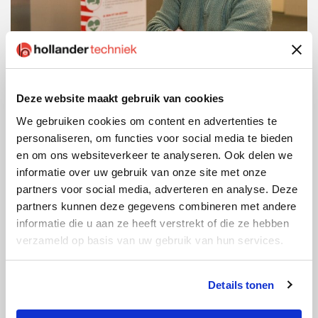
Deze website maakt gebruik van cookies
We gebruiken cookies om content en advertenties te
Bjorn Jernberg – Lead hardware
personaliseren, om functies voor social media te bieden
engineer
en om ons websiteverkeer te analyseren. Ook delen we
Maak kennis met Bjorn Jernberg, lead hardware
informatie over uw gebruik van onze site met onze
engineer bij Hollander Techniek. Dankzij zijn passie
partners voor social media, adverteren en analyse. Deze
voor techniek groeide hij van leerling monteur door
partners kunnen deze gegevens combineren met andere
naar lead hardware engineer. "Ik was in mijn jonge
informatie die u aan ze heeft verstrekt of die ze hebben
jaren niet zo'n leergierige student, maar bij
verzameld op basis van uw gebruik van hun services.
Hollander Techniek kreeg ik de mogelijkheid om al
werkend door te groeien. Ik vind het heel belangrijk
Details tonen
dat je jezelf kunt blijven ontwikkelen." De ervaring
die hij in verschillende functies opdeed komt hem