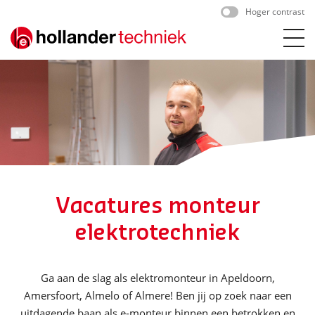
Skip
Hoger contrast
to
content
Vacatures monteur
elektrotechniek
Ga aan de slag als elektromonteur in Apeldoorn,
Amersfoort, Almelo of Almere! Ben jij op zoek naar een
uitdagende baan als e-monteur binnen een betrokken en