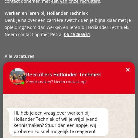
contact opnemen met
één van onze recruiters
.
Werken en leren bij Hollander Techniek
Denk je na over een carrière switch? Ben je bijna klaar met je
opleiding? Kom dan werken en leren bij Hollander Techniek.
Neem contact op met
Petra,
06-15266561
.
Alle vacatures
Dit zijn wij
×
Onze mensen
Recruiters Hollander Techniek
Kennismaken? Neem contact op!
Werken & leren
Stage & afstuderen
Contact
Hi, heb je een vraag over werken bij
Privacy
Hollander Techniek of wil je vrijblijvend
Leveringsvoorwaarden
kennismaken? Stuur dan een appje, wij
proberen zo snel mogelijk te reageren!