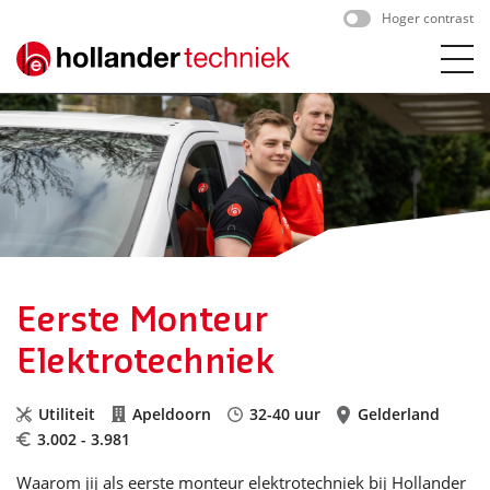
Skip
Hoger contrast
to
content
Eerste Monteur
Elektrotechniek
Utiliteit
Apeldoorn
32-40 uur
Gelderland
3.002 - 3.981
Waarom jij als eerste monteur elektrotechniek bij Hollander