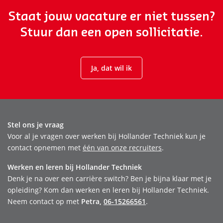
Staat jouw vacature er niet tussen?
Stuur dan een open sollicitatie.
Ja, dat wil ik
Stel ons je vraag
Voor al je vragen over werken bij Hollander Techniek kun je
contact opnemen met
één van onze recruiters
.
Werken en leren bij Hollander Techniek
Denk je na over een carrière switch? Ben je bijna klaar met je
opleiding? Kom dan werken en leren bij Hollander Techniek.
Neem contact op met
Petra,
06-15266561
.