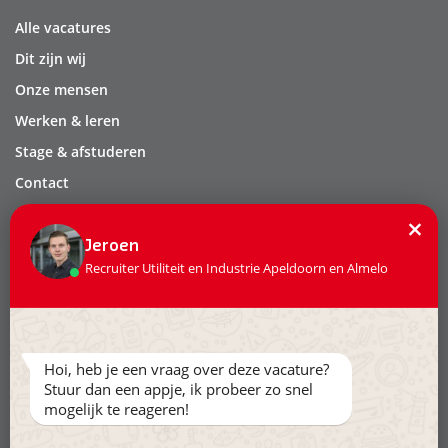
Alle vacatures
Dit zijn wij
Onze mensen
Werken & leren
Stage & afstuderen
Contact
Privacy
×
Leveringsvoorwaarden
Jeroen
Recruiter Utiliteit en Industrie Apeldoorn en Almelo
Volg ons:
Hoi, heb je een vraag over deze vacature?
Stuur dan een appje, ik probeer zo snel
mogelijk te reageren!
Ga naar www.hollandertechniek.nl