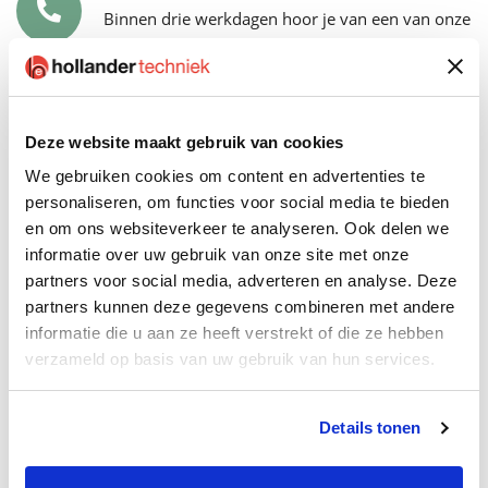
Binnen drie werkdagen hoor je van een van onze
recruiters.
Kennismaking
Deze website maakt gebruik van cookies
Het eerste kennismakingsgesprek is met de
We gebruiken cookies om content en advertenties te
recruiter en jouw toekomstige teamcoach.
personaliseren, om functies voor social media te bieden
en om ons websiteverkeer te analyseren. Ook delen we
Tweede gesprek
informatie over uw gebruik van onze site met onze
partners voor social media, adverteren en analyse. Deze
Tijdens het tweede gesprek ontmoet je jouw
partners kunnen deze gegevens combineren met andere
toekomstige collega’s: een P&O-adviseur en een
informatie die u aan ze heeft verstrekt of die ze hebben
van je teamleden.
verzameld op basis van uw gebruik van hun services.
Meeloopdag
Details tonen
Eerst een dagje meelopen voordat je jouw
handtekening zet? Geen probleem, jouw