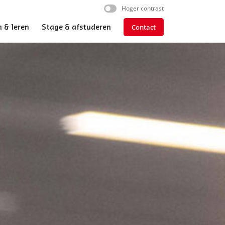
Hoger contrast
Contact
 & leren
Stage & afstuderen